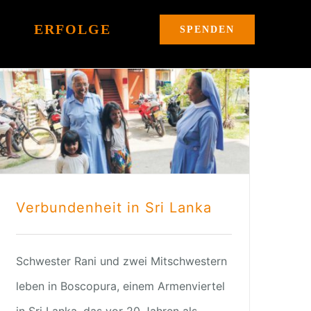
ERFOLGE
SPENDEN
Verbundenheit in Sri Lanka
Schwester Rani und zwei Mitschwestern
leben in Boscopura, einem Armenviertel
in Sri Lanka, das vor 20 Jahren als