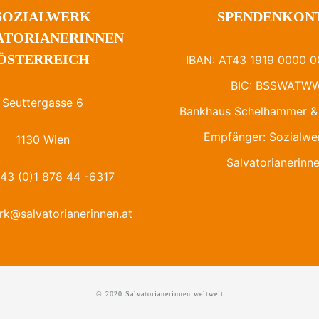
SOZIALWERK
SPENDENKON
ATORIANERINNEN
ÖSTERREICH
IBAN: AT43 1919 0000 0
BIC: BSSWATW
Seuttergasse 6
Bankhaus Schelhammer & 
Empfänger: Sozialwe
1130 Wien
Salvatorianerinn
+43 (0)1 878 44 -6317
rk@salvatorianerinnen.at
© 2020 Salvatorianerinnen weltweit