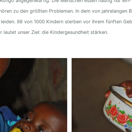
Kongo allgegenwärtig. Die Menschen essen häufig nur ein- 
hören zu den größten Problemen. In dem von jahrelangen 
leiden. 98 von 1000 Kindern sterben vor ihrem fünften Gebu
 lautet unser Ziel: die Kindergesundheit stärken.