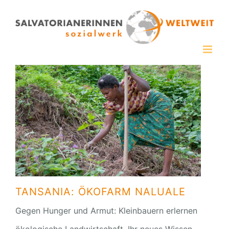
Zum
Inhalt
springen
TANSANIA: ÖKOFARM NALUALE
Gegen Hunger und Armut: Kleinbauern erlernen
ökologische Landwirtschaft. Ihr neues Wissen