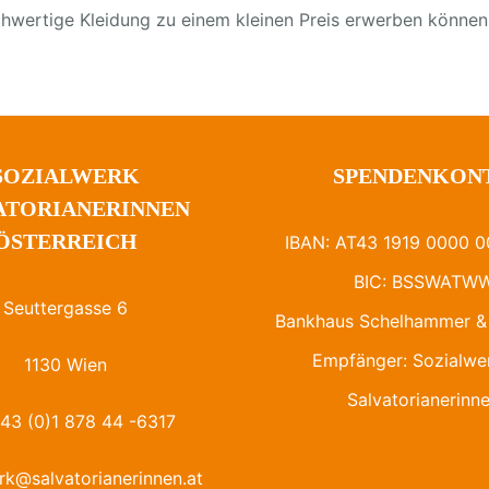
chwertige Kleidung zu einem kleinen Preis erwerben können
SOZIALWERK
SPENDENKON
ATORIANERINNEN
ÖSTERREICH
IBAN: AT43 1919 0000 0
BIC: BSSWATW
Seuttergasse 6
Bankhaus Schelhammer & 
Empfänger: Sozialwe
1130 Wien
Salvatorianerinn
+43 (0)1 878 44 -6317
rk@salvatorianerinnen.at