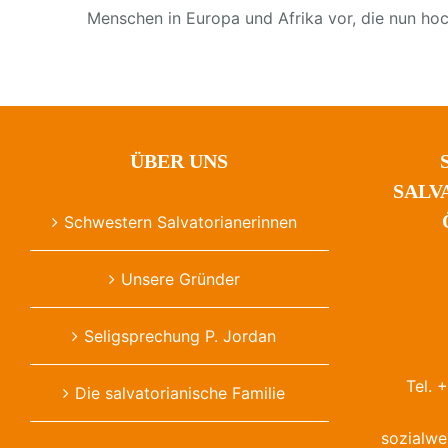
Menschen in Europa und Afrika vor, die nun ho
ÜBER UNS
SALV
Schwestern Salvatorianerinnen
Unsere Gründer
Seligsprechung P. Jordan
Tel. 
Die salvatorianische Familie
sozialwe