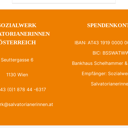
SOZIALWERK
SPENDENKON
ATORIANERINNEN
ÖSTERREICH
IBAN: AT43 1919 0000 0
BIC: BSSWATW
Seuttergasse 6
Bankhaus Schelhammer & 
Empfänger: Sozialwe
1130 Wien
Salvatorianerinn
+43 (0)1 878 44 -6317
rk@salvatorianerinnen.at